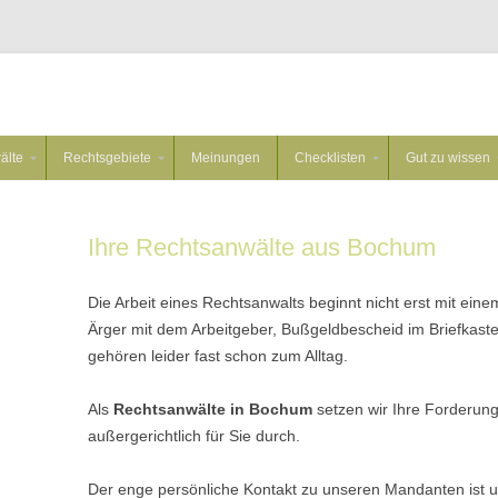
Zum Inhalt springen
älte
Rechtsgebiete
Meinungen
Checklisten
Gut zu wissen
Ihre Rechtsanwälte aus Bochum
Die Arbeit eines Rechtsanwalts beginnt nicht erst mit eine
Ärger mit dem Arbeitgeber, Bußgeldbescheid im Briefkast
gehören leider fast schon zum Alltag.
Als
Rechtsanwälte in Bochum
setzen wir Ihre Forderung
außergerichtlich für Sie durch.
Der enge persönliche Kontakt zu unseren Mandanten ist un